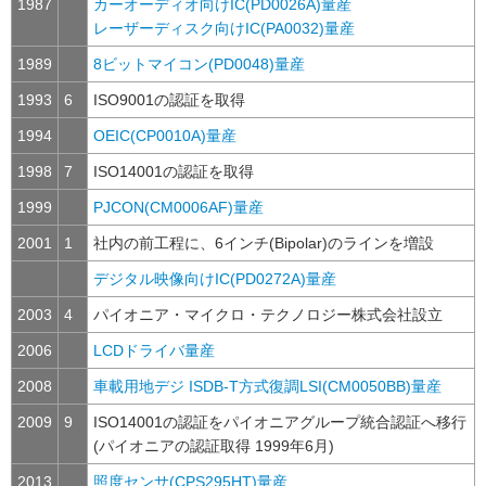
1987
カーオーディオ向けIC(PD0026A)量産
レーザーディスク向けIC(PA0032)量産
1989
8ビットマイコン(PD0048)量産
1993
6
ISO9001の認証を取得
1994
OEIC(CP0010A)量産
1998
7
ISO14001の認証を取得
1999
PJCON(CM0006AF)量産
2001
1
社内の前工程に、6インチ(Bipolar)のラインを増設
デジタル映像向けIC(PD0272A)量産
2003
4
パイオニア・マイクロ・テクノロジー株式会社設立
2006
LCDドライバ量産
2008
車載用地デジ ISDB-T方式復調LSI(CM0050BB)量産
2009
9
ISO14001の認証をパイオニアグループ統合認証へ移行
(パイオニアの認証取得 1999年6月)
2013
照度センサ(CPS295HT)量産