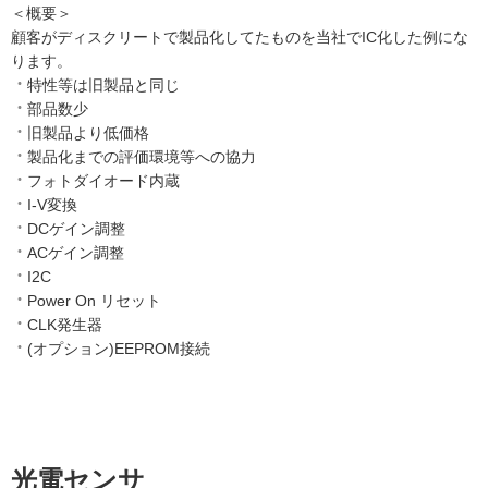
＜概要＞
顧客がディスクリートで製品化してたものを当社でIC化した例にな
ります。
特性等は旧製品と同じ
部品数少
旧製品より低価格
製品化までの評価環境等への協力
フォトダイオード内蔵
I-V変換
DCゲイン調整
ACゲイン調整
I2C
Power On リセット
CLK発生器
(オプション)EEPROM接続
光電センサ