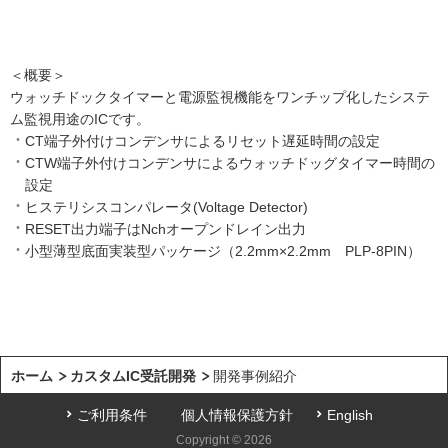
＜概要＞
ウォッチドックタイマーと電源監視機能をワンチップ化したシステ
ム監視用途のICです。
CT端子外付けコンデンサによるリセット遅延時間の設定
CTW端子外付けコンデンサによるウォッチドッグタイマー時間の
設定
ヒステリシスコンパレータ(Voltage Detector)
RESET出力端子はNchオープンドレイン出力
小型薄型底面実装型パッケージ（2.2mm×2.2mm PLP-8PIN）
ホーム
カスタムIC受託開発
開発事例紹介
ご利用条件
個人情報保護方針
English
Copyright © 2026