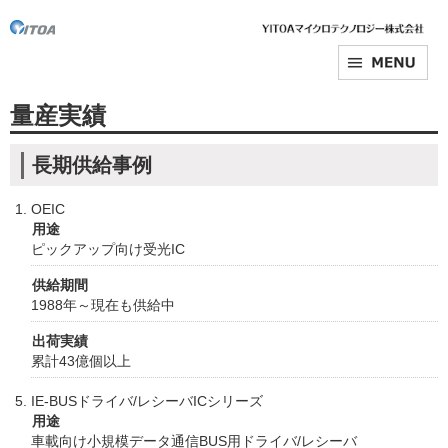
量産実績
長期供給事例
OEIC
用途
ピックアップ向け受光IC
供給期間
1988年～現在も供給中
出荷実績
累計43億個以上
IE-BUSドライバ/レシーバICシリーズ
用途
車載向け小規模データ通信BUS用ドライバ/レシーバ