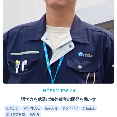
INTERVIEW 04
語学力を武器に海外顧客の開発を動かす
回路設計
2017年入社
新卒入社
ドライバIC
製品企画
海外顧客対応
語学力