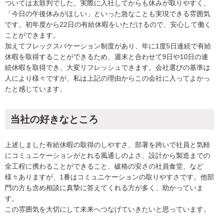
ついては太鼓判でした。実際に入社してからも休みが取りやすく、
「今日の午後休みがほしい」といった急なことも実現できる雰囲気
です。初年度から22日の有給休暇をいただけるので、安心して働く
ことができます。
加えてフレックスバケーション制度があり、年に1度5日連続で有給
休暇を取得することができるため、週末と合わせて9日や10日の連
続休暇を取得でき、大変リフレッシュできます。会社選びの基準は
人により様々ですが、私は上記の理由からこの会社に入ってよかっ
たと感じています。
当社の好きなところ
上述しました有給休暇の取得のしやすさ、部署を跨いで社員と気軽
にコミュニケーションがとれる風通しのよさ、設計から製造までの
全工程に携わることができること、破格の安さの社員食堂、など
様々ありますが、1番はコミュニケーションの取りやすさです。他部
門の方も含め相談に真摯に答えてくれる方が多く、助かっていま
す。
この雰囲気を大切にして未来へつなげていきたいと思っています。