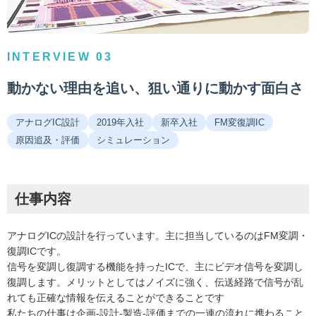
INTERVIEW 03
動かない理由を追い、狙い通りに動かす面白さ
アナログIC設計
2019年入社
新卒入社
FM変復調IC
原因追及・評価
シミュレーション
仕事内容
アナログICの設計を行っています。主に担当しているのはFM変調・
復調ICです。
信号を変調し復調する機能を持ったICで、主にビデオ信号を変調し
復調します。メリットとしてはノイズに強く、伝送経路で信号が乱
れても正確な情報を伝えることができることです
私たちの仕事は企画-設計-製造-評価までの一連の流れに携わること