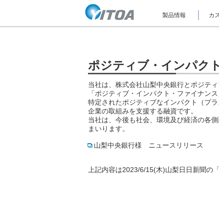
ナ
製品情報
カス
ビ
ゲ
ー
シ
ョ
ン
ポジティブ・インパク
を
ス
当社は、株式会社山梨中央銀行とポジティ
キ
ッ
「ポジティブ・インパクト・ファイナンス
プ
特定されたポジティブなインパクト（プラ
し
企業の取組みを支援する融資です。
て
当社は、今後も社会、環境及び経済の各側
本
まいります。
文
へ
山梨中央銀行様 ニュースリリース
ジ
ャ
ン
上記内容は2023/6/15(木)山梨日日新
プ
し
ま
す。