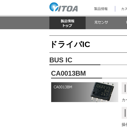
ナ
製品情報
カス
ビ
ゲ
ー
シ
ョ
ン
を
ドライバIC
ス
キ
ッ
BUS IC
プ
し
て
CA0013BM
本
文
へ
ジ
ャ
ン
カ
プ
し
ま
す。
操