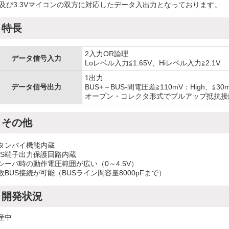
V及び3.3Vマイコンの双方に対応したデータ入出力となっております。
特長
2入力OR論理
データ信号入力
Loレベル入力≦1.65V、Hiレベル入力≧2.1V
1出力
データ信号出力
BUS+～BUS-間電圧差≧110mV：High、≦30
オープン・コレクタ形式でプルアップ抵抗接続
その他
タンバイ機能内蔵
US端子出力保護回路内蔵
シーバ時の動作電圧範囲が広い（0～4.5V）
数BUS接続が可能（BUSライン間容量8000pFまで）
開発状況
産中