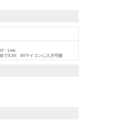
mV：Low
で3.3V、5Vマイコンに入力可能