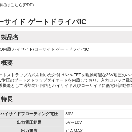
詳細はこちら(PDF)
ーサイド ゲートドライバIC
製品名
DO内蔵 ハイサイド/ローサイド ゲートドライバIC
概要
ートストラップ方式を用いた外付けNch-FETを駆動可能な36V耐圧の
6V耐圧のブートストラップダイオードを内蔵しており、入力ロジック電源電
護機能として過熱防止回路とハイサイド及びローサイドに低電圧誤動作防止
特長
ハイサイドフローティング電圧
36V
出力電圧範囲
5V～10V
出力電流
±1A MAX