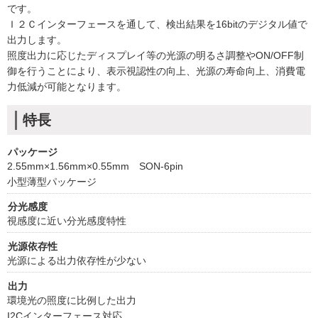
です。
Ｉ２Ｃインターフェースを通して、検出結果を16bitのデジタル値で
出力します。
照度出力に応じたディスプレイ等の光源の明るさ調整やON/OFF制
御を行うことにより、表示視認性の向上、光源の寿命向上、消費電
力低減が可能となります。
特長
パッケージ
2.55mm×1.56mm×0.55mm SON-6pin
小型薄型パッケージ
分光感度
視感度に近い分光感度特性
光源依存性
光源による出力依存性が少ない
出力
環境光の照度に比例した出力
I2Cインターフェース対応