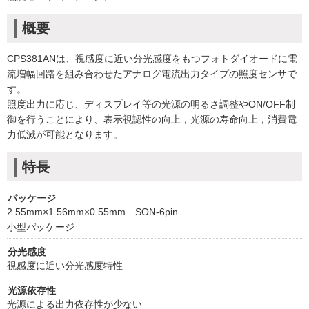
概要
CPS381ANは、視感度に近い分光感度をもつフォトダイオードに電
流増幅回路を組み合わせたアナログ電流出力タイプの照度センサで
す。
照度出力に応じ、ディスプレイ等の光源の明るさ調整やON/OFF制
御を行うことにより、表示視認性の向上，光源の寿命向上，消費電
力低減が可能となります。
特長
パッケージ
2.55mm×1.56mm×0.55mm SON-6pin
小型パッケージ
分光感度
視感度に近い分光感度特性
光源依存性
光源による出力依存性が少ない