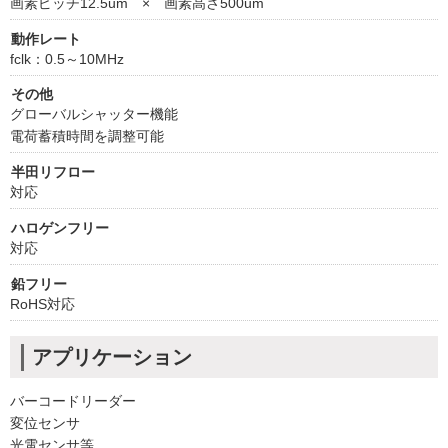
画素ピッチ12.5um × 画素高さ500um
動作レート
fclk：0.5～10MHz
その他
グローバルシャッター機能
電荷蓄積時間を調整可能
半田リフロー
対応
ハロゲンフリー
対応
鉛フリー
RoHS対応
アプリケーション
バーコードリーダー
変位センサ
光電センサ等