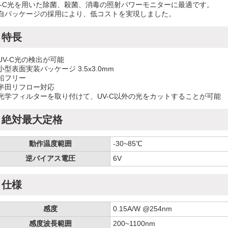
V-C光を用いた除菌、殺菌、消毒の照射パワーモニターに最適です。
自パッケージの採用により、低コストを実現しました。
特長
UV-C光の検出が可能
小型表面実装パッケージ 3.5x3.0mm
鉛フリー
半田リフロー対応
光学フィルターを取り付けて、UV-C以外の光をカットすることが可能
絶対最大定格
動作温度範囲
-30~85℃
逆バイアス電圧
6V
仕様
感度
0.15A/W @254nm
感度波長範囲
200~1100nm