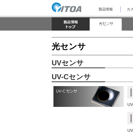
ナ
製品情報
カス
ビ
ゲ
ー
シ
ョ
ン
を
光センサ
ス
キ
ッ
UVセンサ
プ
し
て
UV-Cセンサ
本
文
へ
ジ
ャ
ン
U
プ
し
ま
す。
U