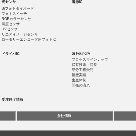
光センサ
電源IC
Siフォトダイオード
フォトスイッチ
RGBカラーセンサ
照度センサ
UVセンサ
リニアイメージセンサ
ロータリーエンコーダ用フォトIC
Si Foundry
ドライバIC
プロセスラインナップ
保有技術・特長
部分工程受託
量産実績
生産体制
開発の流れ
受注終了情報