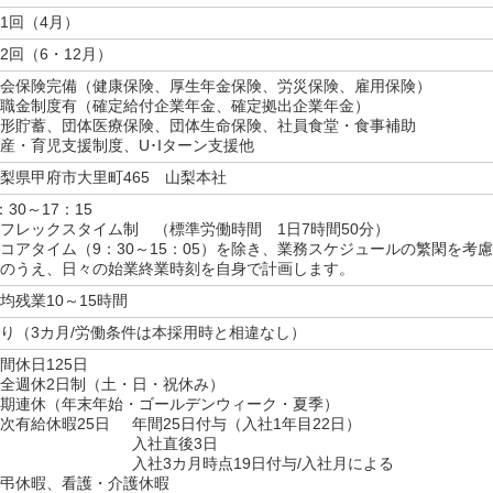
1回（4月）
2回（6・12月）
会保険完備（健康保険、厚生年金保険、労災保険、雇用保険）
職金制度有（確定給付企業年金、確定拠出企業年金）
形貯蓄、団体医療保険、団体生命保険、社員食堂・食事補助
産・育児支援制度、U･Iターン支援他
梨県甲府市大里町465 山梨本社
：30～17：15
フレックスタイム制 （標準労働時間 1日7時間50分）
コアタイム（9：30～15：05）を除き、業務スケジュールの繁閑を考慮
のうえ、日々の始業終業時刻を自身で計画します。
均残業10～15時間
り（3カ月/労働条件は本採用時と相違なし）
間休日125日
全週休2日制（土・日・祝休み）
期連休（年末年始・ゴールデンウィーク・夏季）
次有給休暇25日
年間25日付与（入社1年目22日）
入社直後3日
入社3カ月時点19日付与/入社月による
弔休暇、看護・介護休暇