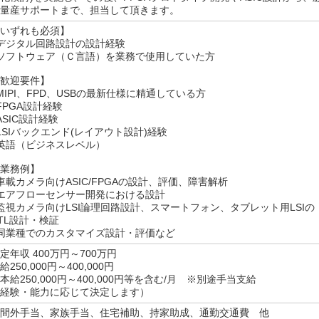
量産サポートまで、担当して頂きます。
いずれも必須】
デジタル回路設計の設計経験
ソフトウェア（Ｃ言語）を業務で使用していた方
歓迎要件】
MIPI、FPD、USBの最新仕様に精通している方
FPGA設計経験
ASIC設計経験
LSIバックエンド(レイアウト設計)経験
英語（ビジネスレベル）
業務例】
車載カメラ向けASIC/FPGAの設計、評価、障害解析
エアフローセンサー開発における設計
監視カメラ向けLSI論理回路設計、スマートフォン、タブレット用LSIの
TL設計・検証
同業種でのカスタマイズ設計・評価など
定年収 400万円～700万円
給250,000円～400,000円
本給250,000円～400,000円等を含む/月 ※別途手当支給
経験・能力に応じて決定します）
間外手当、家族手当、住宅補助、持家助成、通勤交通費 他