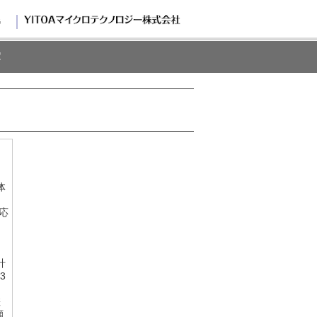
G
体
力
応
計
3
差
顧