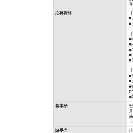
客
応募資格
【
■
■
【
■
■
■
■
■
【
■
■
■
R
■
基本給
想
月
基
（
諸手当
時