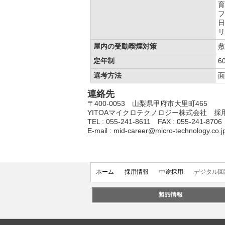
育
フ
日
リ
屋内の受動喫煙対策
敷
定年制
6
選考方法
面
連絡先
〒400-0053 山梨県甲府市大里町465
YITOAマイクロテクノロジー株式会社 採
TEL : 055-241-8611 FAX : 055-241-
E-mail : mid-career@micro-technology.co.j
ホーム
採用情報
中途採用
デジタル回