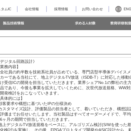
タムIC
会社情報
採用情報
お問い合わせ
EN
デジタル回路設計》
業務内容】
全社員の約半数を技術系社員が占めている、専門店型半導体デバイスメ
カーである当社にて、地上デジタルTV放送（ISDB-T）に対応した移動
け受信ICの開発を担当していただきます。業界シェアNo.1の弊社の主
品であり、今後も事業を拡大していくために、次世代放送規格、WW対
開発検討をおこなっていきます。
具体的には】
顧客要求や構想に基づいたIPの仕様決め
カスタマイズ設計、評価製品の担当者として、着いていただき、構想設
評価までお任せいたします。当社製品はすべてオーダーメイドで、平均
6ヶ月の期間で担当していただきます。
地上デジタルTV放送規格をベースに、アルゴリズム検討(S/Wを使った
化検討)を実施し、その後、FPGAプロトタイプ開発やASIC設計から、