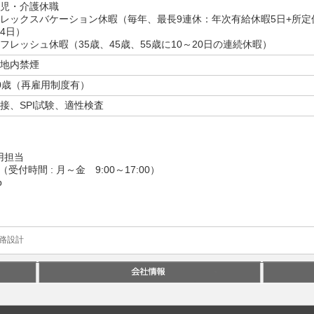
児・介護休職
レックスバケーション休暇（毎年、最長9連休：年次有給休暇5日+所定
4日）
フレッシュ休暇（35歳、45歳、55歳に10～20日の連続休暇）
地内禁煙
0歳（再雇用制度有）
接、SPI試験、適性検査
用担当
8706 （受付時間 : 月～金 9:00～17:00）
p
路設計