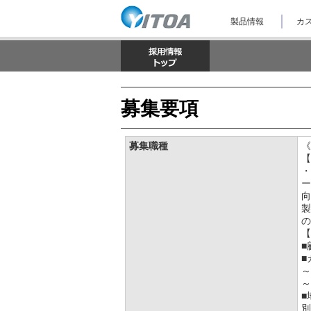
ナ
製品情報
カス
ビ
ゲ
ー
シ
ョ
ン
を
募集要項
ス
キ
ッ
プ
募集職種
《
し
【
て
・
本
ー
文
向
へ
製
ジ
の
ャ
【
ン
■
プ
■
し
～
ま
～
す。
■
別