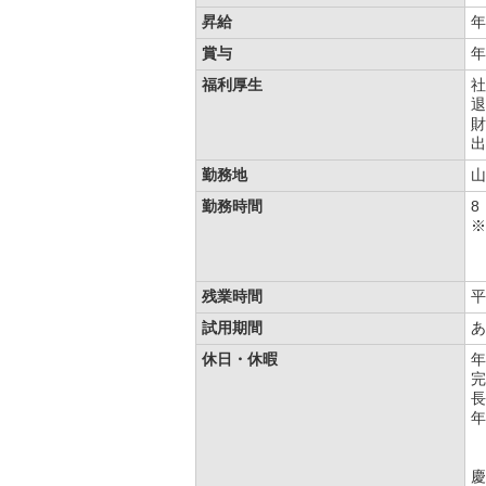
昇給
年
賞与
年
福利厚生
社
退
財
出
勤務地
山
勤務時間
8
※
残業時間
平
試用期間
あ
休日・休暇
年
完
長
年
慶